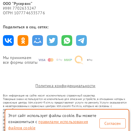
ООО "Русервис"
ИНН 7702633247
ОГРН 1077746335776
Поделиться в соц. сетях:
Мы принимаем
все формы оплаты
Политика конфиденциальности
Вся информация на сайте носит исключительно справочный характер.
Товарные знаки используются исключительно для описания устройств, в отношении которых
сервисные центры ktm.xiaomi-fixim.ru предоставляют услуги по ремонту. Услуги оказываются
в неавторизованных сервисных центрах ktm.xiaomi-fixim.ru, которые не связаны с
правообладателями товарных знаков или их официальными представителями.
Ремонт осуществляется для устройств, уже введенных в гражданский оборот в соответствии
Этот сайт использует файлы cookie. Вы можете
со статьей 1487 ГК РФ.
Использование товарных знаков не преследует цели индивидуализации услуг или введения
ознакомиться с
правилами использования
Согласен
потребителей в заблуждение, а служит для информирования о предоставляемых услугах по
ремонту техники указанных брендов.
файлов cookie
Представленная на сайте информация не является публичной офертой, определяемой