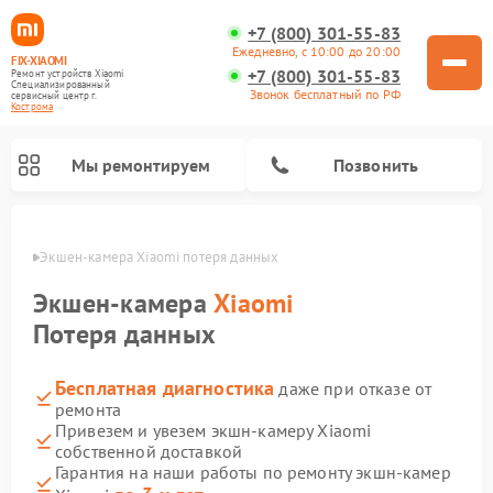
+7 (800) 301-55-83
Ежедневно, с 10:00 до 20:00
FIX-XIAOMI
+7 (800) 301-55-83
Ремонт устройств Xiaomi
Специализированный
Звонок бесплатный по РФ
cервисный центр г.
Кострома
Мы ремонтируем
Позвонить
троме
Экшен-камера Xiaomi потеря данных
Экшен-камера
Xiaomi
Потеря данных
Бесплатная диагностика
даже при отказе от
ремонта
Привезем и увезем экшн-камеру Xiaomi
собственной доставкой
Ремонт роботов-пылесосов Xiaomi
Ремонт электровелосипедов Xiaomi
Ремонт массажных кресел Xiaomi
Ремонт видеорегистраторов Xiaomi
Ремонт пароочистителей Xiaomi
Ремонт камер видеонаблюдения Xiaomi
Ремонт вертикальных пылесосов Xiaomi
Ремонт электросамокатов Xiaomi
Ремонт стиральных машин Xiaomi
Гарантия на наши работы по ремонту экшн-камер