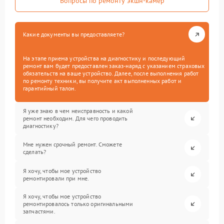
Вопросы по ремонту экшн-камер
Какие документы вы предоставляете?
На этапе приема устройства на диагностику и последующий
ремонт вам будет предоставлен заказ-наряд с указанием страховых
обязательств на ваше устройство. Далее, после выполнения работ
по ремонту техники, вы получите акт выполненных работ и
гарантийный талон.
Я уже знаю в чем неисправность и какой
ремонт необходим. Для чего проводить
диагностику?
Мне нужен срочный ремонт. Сможете
сделать?
Я хочу, чтобы мое устройство
ремонтировали при мне.
Я хочу, чтобы мое устройство
ремонтировалось только оригинальными
запчастями.