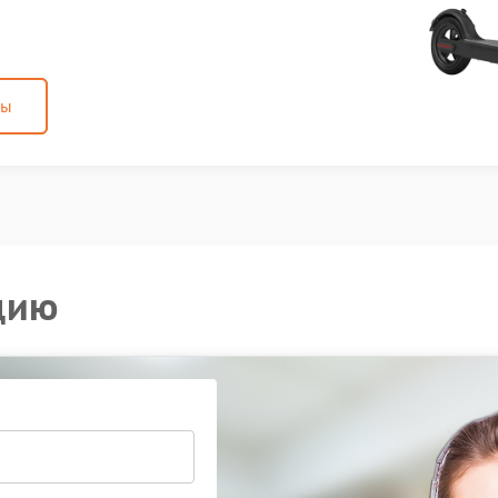
ны
цию