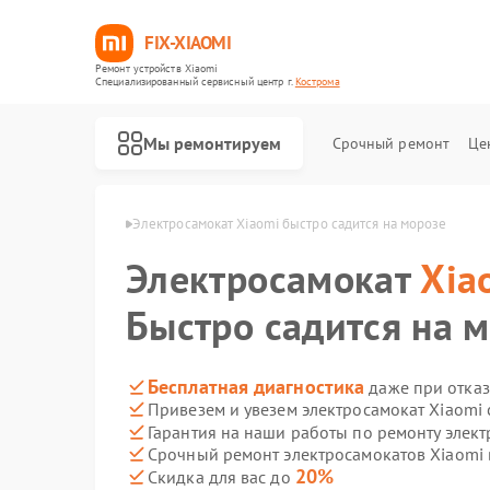
FIX-XIAOMI
Ремонт устройств Xiaomi
Специализированный cервисный центр г.
Кострома
Мы ремонтируем
Срочный ремонт
Це
в Xiaomi в Костроме
Электросамокат Xiaomi быстро садится на морозе
Электросамокат
Xia
Быстро садится на 
Бесплатная диагностика
даже при отказ
Привезем и увезем электросамокат Xiaomi
Гарантия на наши работы по ремонту элек
Срочный ремонт электросамокатов Xiaomi 
20%
Скидка для вас до
Ремонт роботов-пылесосов Xiaomi
Ремонт квадрокоптеров Xiaomi
Ремонт электровелосипедов Xiaomi
Ремонт стиральных машин Xiaomi
Ремонт вертикальных пылесосов Xiaomi
Ремонт парогенераторов Xiaomi
Ремонт массажных кресел Xiaomi
Ремонт камер видеонаблюдения Xiaomi
Ремонт видеорегистраторов Xiaomi
Ремонт пароочистителей Xiaomi