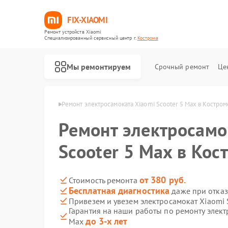
FIX-XIAOMI
Ремонт устройств Xiaomi
Специализированный cервисный центр г.
Кострома
Мы ремонтируем
Срочный ремонт
Це
в Xiaomi в Костроме
Ремонт электросамоката Xiaomi Scooter 5 Max в Костром
Ремонт электросамо
Scooter 5 Max в Кос
от 380 руб.
Стоимость ремонта
Бесплатная диагностика
даже при отказ
Привезем и увезем электросамокат Xiaomi 
Гарантия на наши работы по ремонту элект
до 3-х лет
Max
Ремонт роботов-пылесосов Xiaomi
Ремонт квадрокоптеров Xiaomi
Ремонт электровелосипедов Xiaomi
Ремонт стиральных машин Xiaomi
Ремонт вертикальных пылесосов Xiaomi
Ремонт парогенераторов Xiaomi
Ремонт массажных кресел Xiaomi
Ремонт камер видеонаблюдения Xiaomi
Ремонт видеорегистраторов Xiaomi
Ремонт пароочистителей Xiaomi