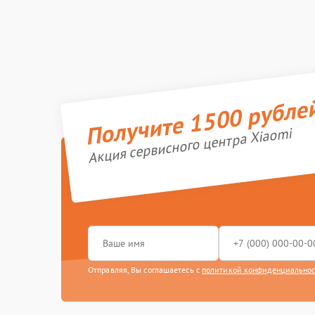
Получите 1500 рубле
Акция сервисного центра Xiaomi
Отправляя, Вы соглашаетесь с
политикой конфиденциально