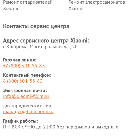
Ремонт отпаривателей
Ремонт электросамокатов
Xiaomi
Xiaomi
Ремонт электровелосипедов
Ремонт экшн-камер Xiaomi
Xiaomi
Контакты сервис центра
Ремонт стиральных машин
Ремонт смарт-часов Xiaomi
Xiaomi
Адрес сервисного центра Xiaomi:
г. Кострома, Магистральная ул., 20
Горячая линия:
+7 (800) 301-55-83
Контактный телефон:
8 (800) 301-55-83
Электронная почта:
info@xiaomi-fixim.ru
для юридических лиц
manager@fix-xiaomi.ru
График работы:
ПН-ВСК с 9:00 до 21:00 без перерывов и выходных