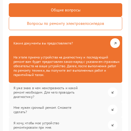
Общие вопросы
Вопросы по ремонту электровелосипедов
Какие документы вы предоставляете?
На этапе приема устройства на диагностику и последующий
ремонт вам будет предоставлен заказ-наряд с указанием страховых
обязательств на ваше устройство. Далее, после выполнения работ
по ремонту техники, вы получите акт выполненных работ и
гарантийный талон.
Я уже знаю в чем неисправность и какой
ремонт необходим. Для чего проводить
диагностику?
Мне нужен срочный ремонт. Сможете
сделать?
Я хочу, чтобы мое устройство
ремонтировали при мне.