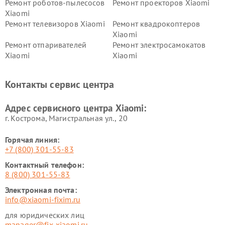
Ремонт роботов-пылесосов
Ремонт проекторов Xiaomi
Xiaomi
Ремонт телевизоров Xiaomi
Ремонт квадрокоптеров
Xiaomi
Ремонт отпаривателей
Ремонт электросамокатов
Xiaomi
Xiaomi
Ремонт электровелосипедов
Ремонт экшн-камер Xiaomi
Xiaomi
Контакты сервис центра
Ремонт стиральных машин
Ремонт смарт-часов Xiaomi
Xiaomi
Адрес сервисного центра Xiaomi:
г. Кострома, Магистральная ул., 20
Горячая линия:
+7 (800) 301-55-83
Контактный телефон:
8 (800) 301-55-83
Электронная почта:
info@xiaomi-fixim.ru
для юридических лиц
manager@fix-xiaomi.ru