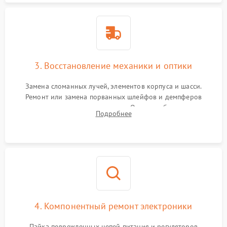
3. Восстановление механики и оптики
Замена сломанных лучей, элементов корпуса и шасси.
Ремонт или замена порванных шлейфов и демпферов
трехосевого подвеса камеры. Очистка объектива,
Подробнее
восстановление механизма фокусировки. Установка новых
пропеллеров.
4. Компонентный ремонт электроники
Пайка поврежденных цепей питания и регуляторов