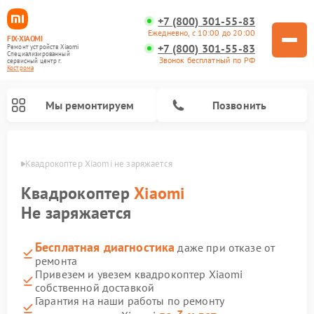
+7 (800) 301-55-83
Ежедневно, с 10:00 до 20:00
FIX-XIAOMI
+7 (800) 301-55-83
Ремонт устройств Xiaomi
Специализированный
Звонок бесплатный по РФ
cервисный центр г.
Кострома
Мы ремонтируем
Позвонить
троме
Квадрокоптер Xiaomi не заряжается
Квадрокоптер
Xiaomi
Не заряжается
Бесплатная диагностика
даже при отказе от
ремонта
Привезем и увезем квадрокоптер Xiaomi
собственной доставкой
Ремонт роботов-пылесосов Xiaomi
Ремонт электросамокатов Xiaomi
Ремонт массажных кресел Xiaomi
Ремонт видеорегистраторов Xiaomi
Ремонт пароочистителей Xiaomi
Ремонт камер видеонаблюдения Xiaomi
Ремонт вертикальных пылесосов Xiaomi
Ремонт электровелосипедов Xiaomi
Ремонт стиральных машин Xiaomi
Гарантия на наши работы по ремонту