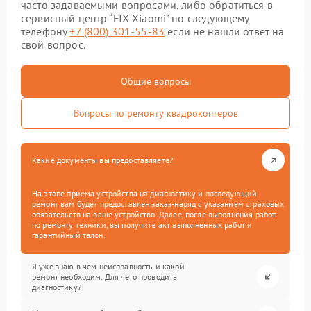
часто задаваемыми вопросами, либо обратиться в
сервисный центр “FIX-Xiaomi” по следующему
телефону
+7 (800) 301-55-83
если не нашли ответ на
свой вопрос.
Общие вопросы
Вопросы по ремонту квадрокоптеров
Какие документы вы предоставляете?
На этапе приема устройства на диагностику и последующий
ремонт вам будет предоставлен заказ-наряд с указанием страховых
обязательств на ваше устройство. Далее, после выполнения работ
по ремонту техники, вы получите акт выполненных работ и
гарантийный талон.
Я уже знаю в чем неисправность и какой
ремонт необходим. Для чего проводить
диагностику?