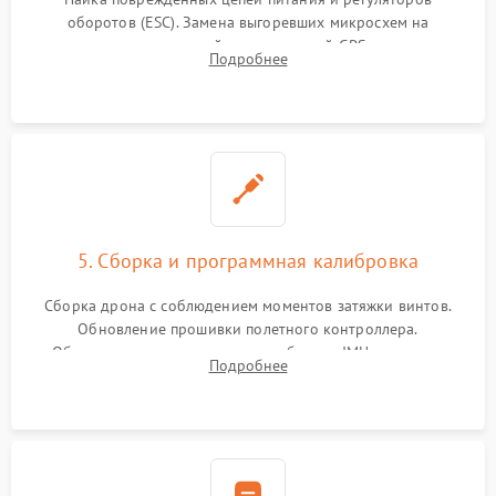
оборотов (ESC). Замена выгоревших микросхем на
материнской плате, модулей GPS
Подробнее
5. Сборка и программная калибровка
Сборка дрона с соблюдением моментов затяжки винтов.
Обновление прошивки полетного контроллера.
Обязательная программная калибровка IMU-сенсоров,
Подробнее
компаса, датчиков позиционирования и горизонта подвеса
камеры.