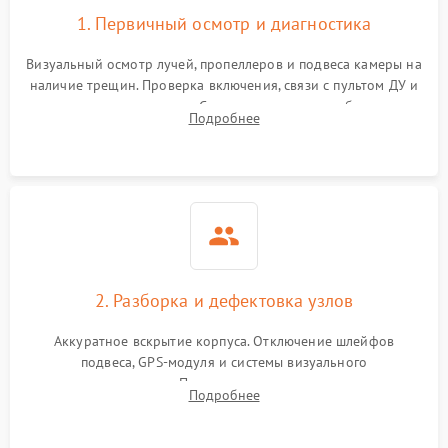
1. Первичный осмотр и диагностика
Визуальный осмотр лучей, пропеллеров и подвеса камеры на
наличие трещин. Проверка включения, связи с пультом ДУ и
передачи видеосигнала. Считывание логов ошибок через
Подробнее
полетное ПО для определения характера неисправности.
2. Разборка и дефектовка узлов
Аккуратное вскрытие корпуса. Отключение шлейфов
подвеса, GPS-модуля и системы визуального
позиционирования. Проверка полетного контроллера,
Подробнее
регуляторов оборотов (ESC) и бесколлекторных моторов на
короткое замыкание.