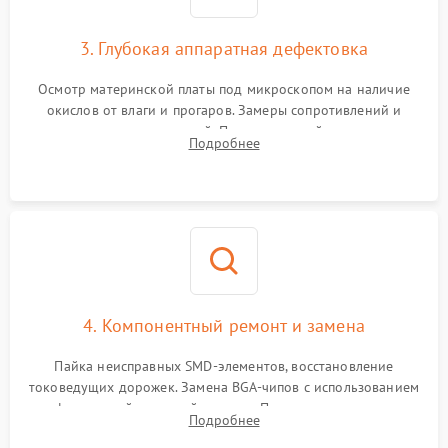
3. Глубокая аппаратная дефектовка
Осмотр материнской платы под микроскопом на наличие
окислов от влаги и прогаров. Замеры сопротивлений и
дежурных напряжений. Проверка цепей питания,
Подробнее
мультиконтроллера, процессора и видеочипа.
4. Компонентный ремонт и замена
Пайка неисправных SMD-элементов, восстановление
токоведущих дорожек. Замена BGA-чипов с использованием
инфракрасной паяльной станции. Прошивка микросхемы
Подробнее
BIOS или замена поврежденных портов USB