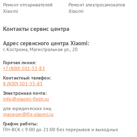
Ремонт отпаривателей
Ремонт электросамокатов
Xiaomi
Xiaomi
Ремонт электровелосипедов
Ремонт экшн-камер Xiaomi
Xiaomi
Контакты сервис центра
Ремонт стиральных машин
Ремонт смарт-часов Xiaomi
Xiaomi
Адрес сервисного центра Xiaomi:
г. Кострома, Магистральная ул., 20
Горячая линия:
+7 (800) 301-55-83
Контактный телефон:
8 (800) 301-55-83
Электронная почта:
info@xiaomi-fixim.ru
для юридических лиц
manager@fix-xiaomi.ru
График работы:
ПН-ВСК с 9:00 до 21:00 без перерывов и выходных