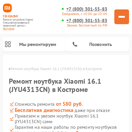
+7 (800) 301-55-83
Ежедневно, с 10:00 до 20:00
FIX-XIAOMI
+7 (800) 301-55-83
Ремонт устройств Xiaomi
Специализированный
Звонок бесплатный по РФ
cервисный центр г.
Кострома
Мы ремонтируем
Позвонить
троме
Ремонт ноутбука Xiaomi 16.1 (JYU4313CN) в Костроме
Ремонт ноутбука Xiaomi 16.1
(JYU4313CN) в Костроме
от 580 руб.
Стоимость ремонта
Бесплатная диагностика
даже при отказе
Привезем и увезем ноутбук Xiaomi 16.1
(JYU4313CN) сами
Ремонт электросамокатов Xiaomi
Ремонт массажных кресел Xiaomi
Ремонт видеорегистраторов Xiaomi
Ремонт пароочистителей Xiaomi
Ремонт камер видеонаблюдения Xiaomi
Ремонт вертикальных пылесосов Xiaomi
Ремонт роботов-пылесосов Xiaomi
Ремонт электровелосипедов Xiaomi
Ремонт стиральных машин Xiaomi
Гарантия на наши работы по ремонту ноутбуков