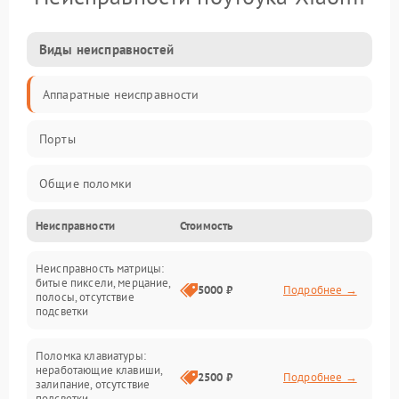
Виды неисправностей
Аппаратные неисправности
Порты
Общие поломки
Неисправности
Стоимость
Устройства
Неисправность матрицы:
Программные ошибки
битые пиксели, мерцание,
5000 ₽
Подробнее →
полосы, отсутствие
подсветки
Электрические и системные сбои
Поломка клавиатуры:
Интерфейсные проблемы
неработающие клавиши,
2500 ₽
Подробнее →
залипание, отсутствие
подсветки