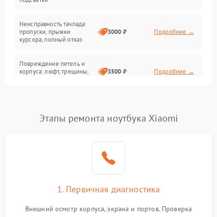
Батарея
Неисправность тачпада:
Сеть и интернет
пропуски, прыжки
3000 ₽
Подробнее →
курсора, полный отказ
Система охлаждения
Повреждение петель и
корпуса: люфт, трещины,
3500 ₽
Подробнее →
деформация
Проблемы аккумулятора:
быстрая разрядка,
2500 ₽
Подробнее →
Этапы ремонта ноутбука Xiaomi
невозможность зарядки,
вздутие
Неисправность зарядного
устройства или разъёма
2000 ₽
Подробнее →
питания
1. Первичная диагностика
Перегрев из‑за пыли,
износа термопасты или
2500 ₽
Подробнее →
неисправности кулера
Внешний осмотр корпуса, экрана и портов. Проверка