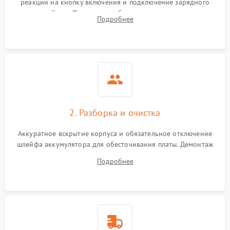
реакции на кнопку включения и подключение зарядного
устройства. Оценка потребления тока с помощью
Выход из строя SSD или
Подробнее
HDD: медленная загрузка,
лабораторного блока питания для локализации проблемы.
3000 ₽
Подробнее →
ошибки чтения,
пропадание диска
Неисправность
оперативной памяти:
2000 ₽
Подробнее →
вылеты приложений,
синие экраны
2. Разборка и очистка
Проблемы Wi‑Fi или
2500 ₽
Подробнее →
Bluetooth модулей
Аккуратное вскрытие корпуса и обязательное отключение
шлейфа аккумулятора для обесточивания платы. Демонтаж
системы охлаждения, очистка кулера от пыли и удаление
Подробнее
высохшей термопасты с кристаллов чипов.