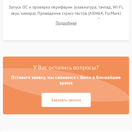
Запуск ОС и проверка периферии (клавиатура, тачпад, Wi-Fi,
звук, камера). Проведение стресс-тестов (AIDA64, FurMark)
для контроля температурного режима и стабильности
Подробнее
системы под пиковой нагрузкой.
У Вас остались вопросы?
Оставьте заявку, мы свяжемся с Вами в ближайшее
время
Заказать звонок