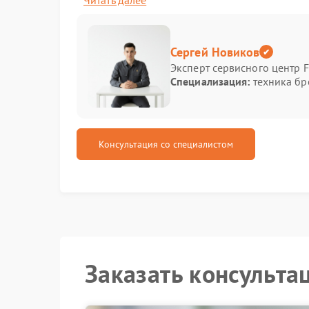
Читать далее
ноут не подает признаков жизни при нажат
устройство включается, но не загружается 
происходят спонтанные перезагрузки или з
отказываются работать отдельные порты и 
Сергей Новиков
наблюдаются артефакты на экране или полн
Эксперт сервисного центр F
Специализация:
техника бр
Причины выхода материнской платы из строя 
механические повреждения, естественный изн
ситуации, не пытайтесь разбирать ноут самост
наши специалисты проведут комплексную про
оборудования.
Консультация со специалистом
В процессе диагностики мы оцениваем:
состояние цепей питания и уровень 
работоспособность ключевых микрос
целостность разъемов и контактных 
корректность работы системы охлажд
Ремонт Xiaomi предполагает замену неисправ
Заказать консульта
дорожек, перепрошивку BIOS — в зависимост
оригинальные комплектующие и соблюдаем те
гарантирует качество и долговечность результа