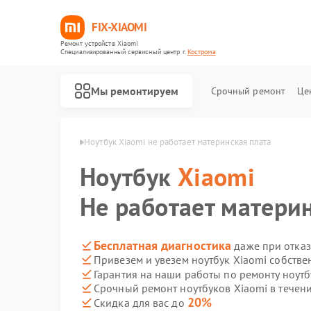
FIX-XIAOMI
Ремонт устройств Xiaomi
Специализированный cервисный центр г.
Кострома
Мы ремонтируем
Срочный ремонт
Це
в Xiaomi в Костроме
Ноутбук Xiaomi не работает материнская плата
Ноутбук
Xiaomi
Не работает матери
Бесплатная диагностика
даже при отказ
Привезем и увезем ноутбук Xiaomi собстве
Гарантия на наши работы по ремонту ноут
Срочный ремонт ноутбуков Xiaomi в течени
20%
Скидка для вас до
Ремонт роботов-пылесосов Xiaomi
Ремонт квадрокоптеров Xiaomi
Ремонт электросамокатов Xiaomi
Ремонт электровелосипедов Xiaomi
Ремонт стиральных машин Xiaomi
Ремонт вертикальных пылесосов Xiaomi
Ремонт парогенераторов Xiaomi
Ремонт массажных кресел Xiaomi
Ремонт камер видеонаблюдения Xiaomi
Ремонт видеорегистраторов Xiaomi
Ремонт пароочистителей Xiaomi