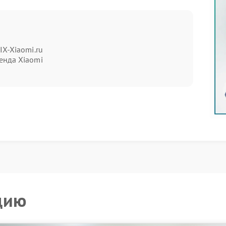
ии кнопки питания;
операционная система;
ависания;
разъемы;
ое отсутствие изображения.
IX-Xiaomi.ru
енда Xiaomi
разнообразны: перегрев, короткое замыкание,
ос компонентов. Чтобы избежать усугубления
оятельно. Обратитесь в сервисный центр Xiaomi —
верку с использованием специализированного
напряжений;
хем и контроллеров;
площадок;
ения.
ных элементов, восстановление поврежденных
цию
и от выявленной проблемы. Мы используем
хнологические нормы производителя, что
та.