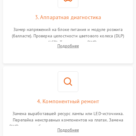
3. Аппаратная диагностика
Замер напряжений на блоке питания и модуле розжига
(балласте). Проверка целостности цветового колеса (DLP)
или поляризаторов (LCD). Тестирование DMD-чипа, датчиков
Подробнее
температуры и оптопар с помощью мультиметра и
осциллографа.
4. Компонентный ремонт
Замена выработавшей ресурс лампы или LED-источника.
Перепайка неисправных компонентов на платах. Замена
DMD-чипа при битых пикселях, установка нового цветового
Подробнее
колеса или восстановление сгоревших поляризационных