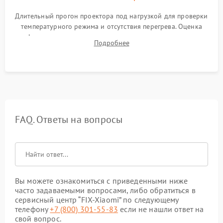
Длительный прогон проектора под нагрузкой для проверки
температурного режима и отсутствия перегрева. Оценка
фокуса, контрастности и цветопередачи на тестовых
Подробнее
таблицах. Проверка работы всех видеовходов и кнопок
управления.
FAQ. Ответы на вопросы
Вы можете ознакомиться с приведенными ниже
часто задаваемыми вопросами, либо обратиться в
сервисный центр “FIX-Xiaomi” по следующему
телефону
+7 (800) 301-55-83
если не нашли ответ на
свой вопрос.