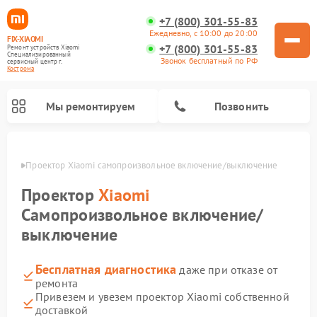
+7 (800) 301-55-83
Ежедневно, с 10:00 до 20:00
FIX-XIAOMI
+7 (800) 301-55-83
Ремонт устройств Xiaomi
Специализированный
Звонок бесплатный по РФ
cервисный центр г.
Кострома
Мы ремонтируем
Позвонить
троме
Проектор Xiaomi самопроизвольное включение/выключение
Проектор
Xiaomi
Самопроизвольное включение/
выключение
Бесплатная диагностика
даже при отказе от
ремонта
Привезем и увезем проектор Xiaomi собственной
Ремонт роботов-пылесосов Xiaomi
Ремонт электросамокатов Xiaomi
Ремонт массажных кресел Xiaomi
Ремонт видеорегистраторов Xiaomi
Ремонт пароочистителей Xiaomi
Ремонт камер видеонаблюдения Xiaomi
Ремонт вертикальных пылесосов Xiaomi
Ремонт электровелосипедов Xiaomi
Ремонт стиральных машин Xiaomi
доставкой