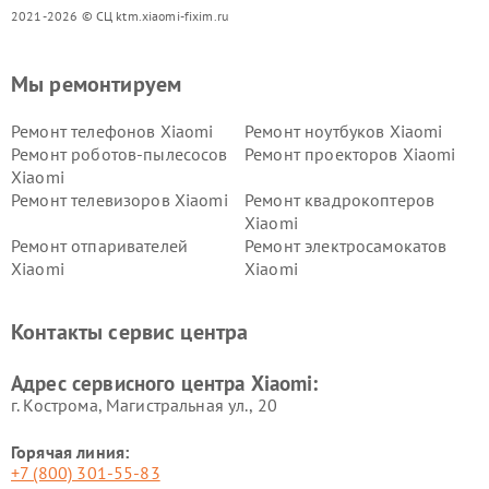
2021-2026 © СЦ ktm.xiaomi-fixim.ru
Мы ремонтируем
Ремонт телефонов Xiaomi
Ремонт ноутбуков Xiaomi
Ремонт роботов-пылесосов
Ремонт проекторов Xiaomi
Xiaomi
Ремонт телевизоров Xiaomi
Ремонт квадрокоптеров
Xiaomi
Ремонт отпаривателей
Ремонт электросамокатов
Xiaomi
Xiaomi
Ремонт электровелосипедов
Ремонт экшн-камер Xiaomi
Xiaomi
Контакты сервис центра
Ремонт стиральных машин
Ремонт смарт-часов Xiaomi
Xiaomi
Адрес сервисного центра Xiaomi:
г. Кострома, Магистральная ул., 20
Горячая линия:
+7 (800) 301-55-83