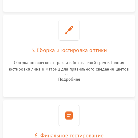
пленок.
5. Сборка и юстировка оптики
Сборка оптического тракта в беспылевой среде. Точная
юстировка линз и матриц для правильного сведения цветов
и устранения размытия. Надежное подключение всех
Подробнее
шлейфов, установка датчиков и закрытие корпуса
устройства.
6. Финальное тестирование