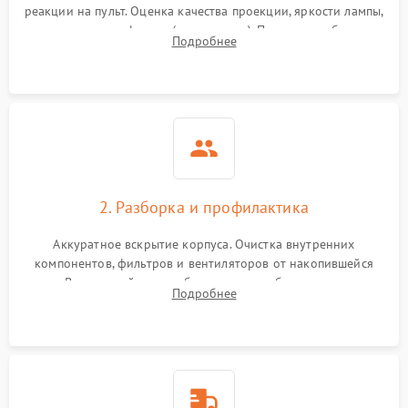
реакции на пульт. Оценка качества проекции, яркости лампы,
наличия артефактов (точки, пятна). Проверка работы
Подробнее
системы охлаждения по уровню шума вентиляторов.
2. Разборка и профилактика
Аккуратное вскрытие корпуса. Очистка внутренних
компонентов, фильтров и вентиляторов от накопившейся
пыли. Визуальный осмотр блока питания, балласта лампы и
Подробнее
материнской платы на наличие прогаров или вздутых
элементов.