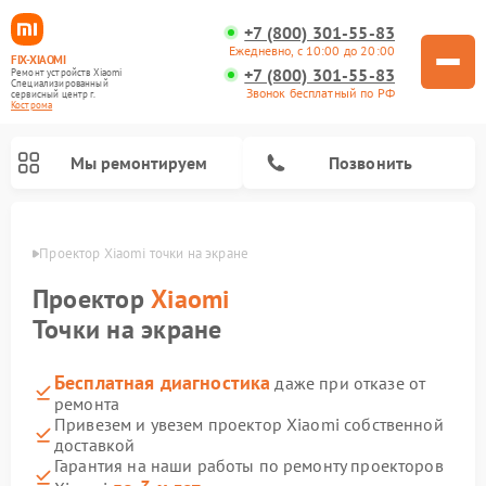
+7 (800) 301-55-83
Ежедневно, с 10:00 до 20:00
FIX-XIAOMI
+7 (800) 301-55-83
Ремонт устройств Xiaomi
Специализированный
Звонок бесплатный по РФ
cервисный центр г.
Кострома
Мы ремонтируем
Позвонить
троме
Проектор Xiaomi точки на экране
Проектор
Xiaomi
Точки на экране
Бесплатная диагностика
даже при отказе от
ремонта
Привезем и увезем проектор Xiaomi собственной
доставкой
Ремонт роботов-пылесосов Xiaomi
Ремонт электросамокатов Xiaomi
Ремонт массажных кресел Xiaomi
Ремонт видеорегистраторов Xiaomi
Ремонт пароочистителей Xiaomi
Ремонт камер видеонаблюдения Xiaomi
Ремонт вертикальных пылесосов Xiaomi
Ремонт электровелосипедов Xiaomi
Ремонт стиральных машин Xiaomi
Гарантия на наши работы по ремонту проекторов