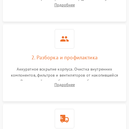
наличия артефактов (точки, пятна). Проверка работы
Подробнее
системы охлаждения по уровню шума вентиляторов.
2. Разборка и профилактика
Аккуратное вскрытие корпуса. Очистка внутренних
компонентов, фильтров и вентиляторов от накопившейся
пыли. Визуальный осмотр блока питания, балласта лампы и
Подробнее
материнской платы на наличие прогаров или вздутых
элементов.