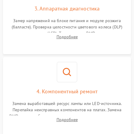
3. Аппаратная диагностика
Замер напряжений на блоке питания и модуле розжига
(балласте). Проверка целостности цветового колеса (DLP)
или поляризаторов (LCD). Тестирование DMD-чипа, датчиков
Подробнее
температуры и оптопар с помощью мультиметра и
осциллографа.
4. Компонентный ремонт
Замена выработавшей ресурс лампы или LED-источника.
Перепайка неисправных компонентов на платах. Замена
DMD-чипа при битых пикселях, установка нового цветового
Подробнее
колеса или восстановление сгоревших поляризационных
пленок.