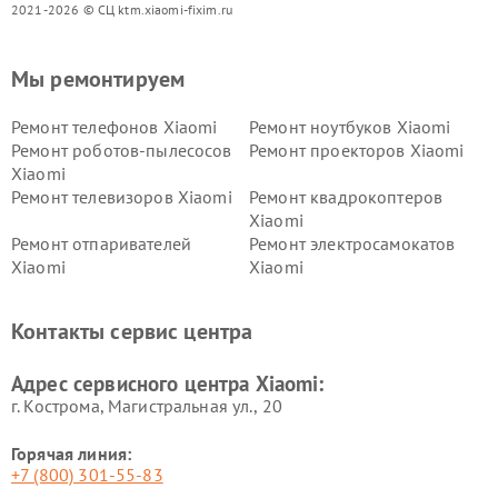
2021-2026 © СЦ ktm.xiaomi-fixim.ru
Мы ремонтируем
Ремонт телефонов Xiaomi
Ремонт ноутбуков Xiaomi
Ремонт роботов-пылесосов
Ремонт проекторов Xiaomi
Xiaomi
Ремонт телевизоров Xiaomi
Ремонт квадрокоптеров
Xiaomi
Ремонт отпаривателей
Ремонт электросамокатов
Xiaomi
Xiaomi
Ремонт электровелосипедов
Ремонт экшн-камер Xiaomi
Xiaomi
Контакты сервис центра
Ремонт стиральных машин
Ремонт смарт-часов Xiaomi
Xiaomi
Адрес сервисного центра Xiaomi:
г. Кострома, Магистральная ул., 20
Горячая линия:
+7 (800) 301-55-83