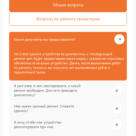
Общие вопросы
Вопросы по ремонту проекторов
Какие документы вы предоставляете?
На этапе приема устройства на диагностику и последующий
ремонт вам будет предоставлен заказ-наряд с указанием страховых
обязательств на ваше устройство. Далее, после выполнения работ
по ремонту техники, вы получите акт выполненных работ и
гарантийный талон.
Я уже знаю в чем неисправность и какой
ремонт необходим. Для чего проводить
диагностику?
Мне нужен срочный ремонт. Сможете
сделать?
Я хочу, чтобы мое устройство
ремонтировали при мне.