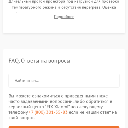
Длительный прогон проектора под нагрузкой для проверки
температурного режима и отсутствия перегрева. Оценка
фокуса, контрастности и цветопередачи на тестовых
Подробнее
таблицах. Проверка работы всех видеовходов и кнопок
управления.
FAQ. Ответы на вопросы
Вы можете ознакомиться с приведенными ниже
часто задаваемыми вопросами, либо обратиться в
сервисный центр “FIX-Xiaomi” по следующему
телефону
+7 (800) 301-55-83
если не нашли ответ на
свой вопрос.