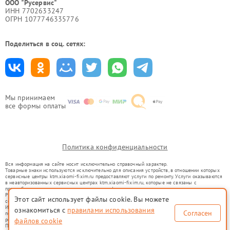
ООО "Русервис"
ИНН 7702633247
ОГРН 1077746335776
Поделиться в соц. сетях:
Мы принимаем
все формы оплаты
Политика конфиденциальности
Вся информация на сайте носит исключительно справочный характер.
Товарные знаки используются исключительно для описания устройств, в отношении которых
сервисные центры ktm.xiaomi-fixim.ru предоставляют услуги по ремонту. Услуги оказываются
в неавторизованных сервисных центрах ktm.xiaomi-fixim.ru, которые не связаны с
правообладателями товарных знаков или их официальными представителями.
Ремонт осуществляется для устройств, уже введенных в гражданский оборот в соответствии
Этот сайт использует файлы cookie. Вы можете
со статьей 1487 ГК РФ.
Использование товарных знаков не преследует цели индивидуализации услуг или введения
ознакомиться с
правилами использования
Согласен
потребителей в заблуждение, а служит для информирования о предоставляемых услугах по
ремонту техники указанных брендов.
файлов cookie
Представленная на сайте информация не является публичной офертой, определяемой