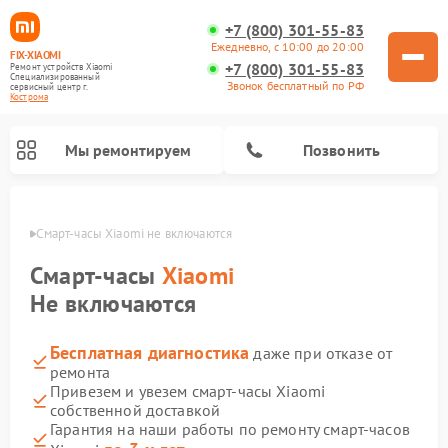
+7 (800) 301-55-83
Ежедневно, с 10:00 до 20:00
FIX-XIAOMI
+7 (800) 301-55-83
Ремонт устройств Xiaomi
Специализированный
Звонок бесплатный по РФ
cервисный центр г.
Кострома
Мы ремонтируем
Позвонить
троме
Смарт-часы Xiaomi не включаются
Смарт-часы
Xiaomi
Не включаются
Бесплатная диагностика
даже при отказе от
ремонта
Привезем и увезем смарт-часы Xiaomi
собственной доставкой
Ремонт роботов-пылесосов Xiaomi
Ремонт электровелосипедов Xiaomi
Ремонт стиральных машин Xiaomi
Ремонт массажных кресел Xiaomi
Ремонт видеорегистраторов Xiaomi
Ремонт пароочистителей Xiaomi
Ремонт камер видеонаблюдения Xiaomi
Ремонт вертикальных пылесосов Xiaomi
Ремонт электросамокатов Xiaomi
Гарантия на наши работы по ремонту смарт-часов