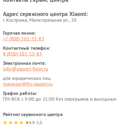
Ремонт стиральных машин
Ремонт смарт-часов Xiaomi
Xiaomi
Адрес сервисного центра Xiaomi:
г. Кострома, Магистральная ул., 20
Горячая линия:
+7 (800) 301-55-83
Контактный телефон:
8 (800) 301-55-83
Электронная почта:
info@xiaomi-fixim.ru
для юридических лиц
manager@fix-xiaomi.ru
График работы:
ПН-ВСК с 9:00 до 21:00 без перерывов и выходных
Рейтинг сервисного центра
4.9-5.0