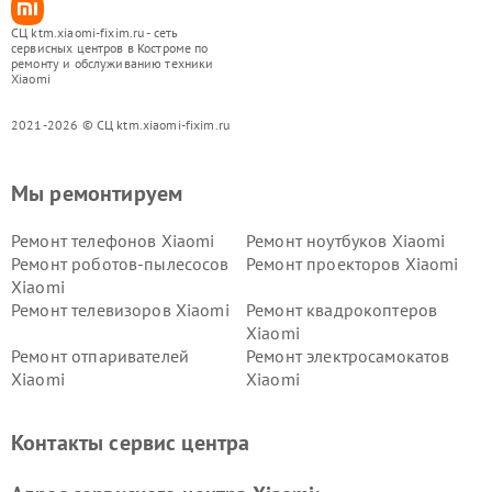
СЦ ktm.xiaomi-fixim.ru - сеть
сервисных центров в Костроме по
ремонту и обслуживанию техники
Xiaomi
2021-2026 © СЦ ktm.xiaomi-fixim.ru
Мы ремонтируем
Ремонт телефонов Xiaomi
Ремонт ноутбуков Xiaomi
Ремонт роботов-пылесосов
Ремонт проекторов Xiaomi
Xiaomi
Ремонт телевизоров Xiaomi
Ремонт квадрокоптеров
Xiaomi
Ремонт отпаривателей
Ремонт электросамокатов
Xiaomi
Xiaomi
Ремонт электровелосипедов
Ремонт экшн-камер Xiaomi
Xiaomi
Контакты сервис центра
Ремонт стиральных машин
Ремонт смарт-часов Xiaomi
Xiaomi