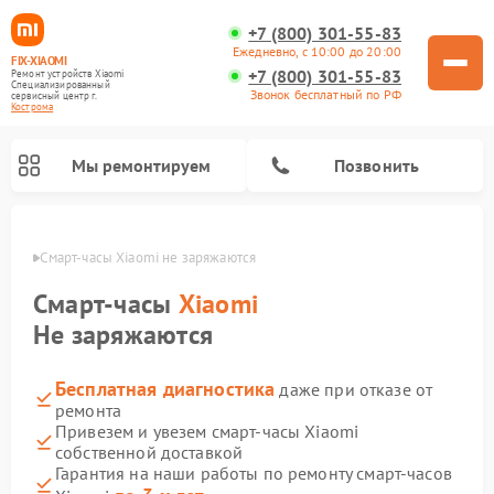
+7 (800) 301-55-83
Ежедневно, с 10:00 до 20:00
FIX-XIAOMI
+7 (800) 301-55-83
Ремонт устройств Xiaomi
Специализированный
Звонок бесплатный по РФ
cервисный центр г.
Кострома
Мы ремонтируем
Позвонить
троме
Смарт-часы Xiaomi не заряжаются
Смарт-часы
Xiaomi
Не заряжаются
Бесплатная диагностика
даже при отказе от
ремонта
Привезем и увезем смарт-часы Xiaomi
собственной доставкой
Ремонт роботов-пылесосов Xiaomi
Ремонт электровелосипедов Xiaomi
Ремонт стиральных машин Xiaomi
Ремонт массажных кресел Xiaomi
Ремонт видеорегистраторов Xiaomi
Ремонт пароочистителей Xiaomi
Ремонт камер видеонаблюдения Xiaomi
Ремонт вертикальных пылесосов Xiaomi
Ремонт электросамокатов Xiaomi
Гарантия на наши работы по ремонту смарт-часов