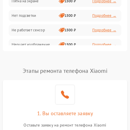
Пятна на экране
1500 ₽
Подробнее →
Проблемы с питанием, зарядкой и аккумулятором
Нет подсветки
1500 ₽
Подробнее →
Проблемы с работой системы, корпусом и другие
Не работает сенсор
1500 ₽
Подробнее →
Мерцает изображение
1500 ₽
Подробнее →
Не работает 3D Touch
2400 ₽
Подробнее →
Этапы ремонта телефона Xiaomi
Не работает Face ID
4000 ₽
Подробнее →
1. Вы оставляете заявку
Оставьте заявку на ремонт телефона Xiaomi