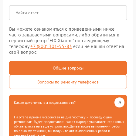
Вы можете ознакомиться с приведенными ниже
часто задаваемыми вопросами, либо обратиться в
сервисный центр “FIX-Xiaomi” по следующему
телефону
+7 (800) 301-55-83
если не нашли ответ на
свой вопрос.
Общие вопросы
Вопросы по ремонту телефонов
Какие документы вы предоставляете?
На этапе приема устройства на диагностику и последующий
ремонт вам будет предоставлен заказ-наряд с указанием страховых
обязательств на ваше устройство. Далее, после выполнения работ
по ремонту техники, вы получите акт выполненных работ и
гарантийный талон.