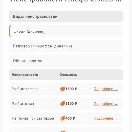
Виды неисправностей
Экран (дисплей)
Разговор (микрофон, динамик)
Общие поломки
Неисправности
Стоимость
Проблемы связи
Разбито стекло
1500 ₽
Подробнее →
Камеры
Разбит экран
1500 ₽
Подробнее →
Проблемы с дисплеем и сенсором
Не гаснет при разговоре
400 ₽
Подробнее →
Зарядка