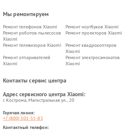
Мы ремонтируем
Ремонт телефонов Xiaomi
Ремонт ноутбуков Xiaomi
Ремонт роботов-пылесосов
Ремонт проекторов Xiaomi
Xiaomi
Ремонт телевизоров Xiaomi
Ремонт квадрокоптеров
Xiaomi
Ремонт отпаривателей
Ремонт электросамокатов
Xiaomi
Xiaomi
Ремонт электровелосипедов
Ремонт экшн-камер Xiaomi
Xiaomi
Контакты сервис центра
Ремонт стиральных машин
Ремонт смарт-часов Xiaomi
Xiaomi
Адрес сервисного центра Xiaomi:
г. Кострома, Магистральная ул., 20
Горячая линия:
+7 (800) 301-55-83
Контактный телефон: