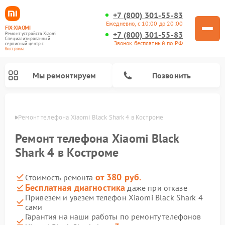
+7 (800) 301-55-83
Ежедневно, с 10:00 до 20:00
FIX-XIAOMI
+7 (800) 301-55-83
Ремонт устройств Xiaomi
Специализированный
Звонок бесплатный по РФ
cервисный центр г.
Кострома
Мы ремонтируем
Позвонить
троме
Ремонт телефона Xiaomi Black Shark 4 в Костроме
Ремонт телефона Xiaomi Black
Shark 4 в Костроме
от 380 руб.
Стоимость ремонта
Бесплатная диагностика
даже при отказе
Привезем и увезем телефон Xiaomi Black Shark 4
сами
Ремонт электросамокатов Xiaomi
Ремонт массажных кресел Xiaomi
Ремонт видеорегистраторов Xiaomi
Ремонт пароочистителей Xiaomi
Ремонт камер видеонаблюдения Xiaomi
Ремонт вертикальных пылесосов Xiaomi
Ремонт роботов-пылесосов Xiaomi
Ремонт электровелосипедов Xiaomi
Ремонт стиральных машин Xiaomi
Гарантия на наши работы по ремонту телефонов