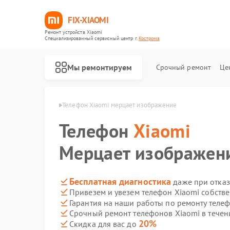
FIX-XIAOMI
Ремонт устройств Xiaomi
Специализированный cервисный центр г.
Кострома
Мы ремонтируем
Срочный ремонт
Це
в Xiaomi в Костроме
Телефон Xiaomi мерцает изображение
Телефон
Xiaomi
Мерцает изображен
Бесплатная диагностика
даже при отказ
Привезем и увезем телефон Xiaomi собств
Гарантия на наши работы по ремонту теле
Срочный ремонт телефонов Xiaomi в течен
20%
Скидка для вас до
Ремонт роботов-пылесосов Xiaomi
Ремонт квадрокоптеров Xiaomi
Ремонт электросамокатов Xiaomi
Ремонт электровелосипедов Xiaomi
Ремонт стиральных машин Xiaomi
Ремонт вертикальных пылесосов Xiaomi
Ремонт парогенераторов Xiaomi
Ремонт массажных кресел Xiaomi
Ремонт камер видеонаблюдения Xiaomi
Ремонт видеорегистраторов Xiaomi
Ремонт пароочистителей Xiaomi