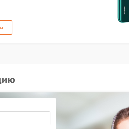
ны
цию